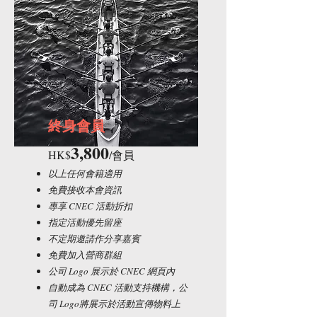
​終身會員
3,800
HK$
/會員
以上任何會籍適用
免費接收本會資訊
專享 CNEC 活動折扣
指定活動優先留座
不定期邀請作分享嘉賓
​免費加入營商群組
公司 Logo 展示於 CNEC 網頁內
​自動成為 CNEC 活動支持機構，公
司 Logo將展示於活動宣傳物料上