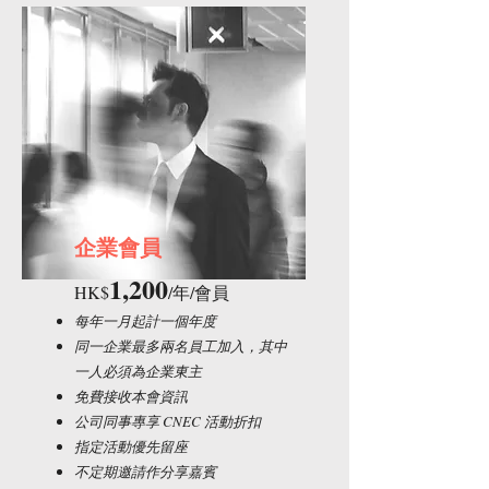
企業會員
1,2
00
HK$
/年
​/會員
每年一月起計一個年度
同一企業最多兩名員工加入，其中
一人必須為企業東主
免費接收本會資訊
公司同事專享 CNEC 活動折扣
指定活動優先留座
不定期邀請作分享嘉賓